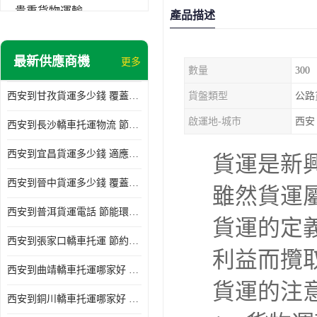
貴重貨物運輸
產品描述
普通貨物
最新供應商機
更多
數量
300
機械設備運輸
西安到甘孜貨運多少錢 覆蓋面廣 降低運輸成本
貨盤類型
公路
危險品運輸
啟運地-城市
西安
西安到長沙轎車托運物流 節約時間 為客戶節省大量時間和能源
西安到宜昌貨運多少錢 適應能力強 降低運輸成本
貨運是新
西安到晉中貨運多少錢 覆蓋面廣 一站式運輸
雖然貨運
西安到普洱貨運電話 節能環保 靈活性高 持續性長
貨運的定
西安到張家口轎車托運 節約時間 隨時查詢車輛時實位置
利益而攬
西安到曲靖轎車托運哪家好 方便快捷 用戶享受上門提送車輛
貨運的注
西安到銅川轎車托運哪家好 節約時間精力 在途運輸一對一客服