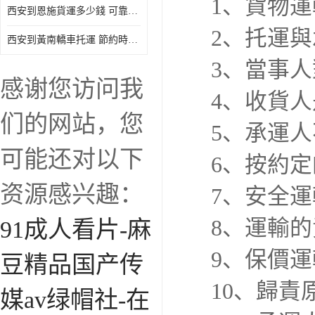
1、貨物
西安到恩施貨運多少錢 可靠性高 靈活性高 持續性長
2、托運
西安到黃南轎車托運 節約時間 隨時查詢車輛時實位置
3、當事
感谢您访问我
4、收貨
们的网站，您
5、承運
可能还对以下
6、按約
资源感兴趣：
7、安全
8、運輸
91成人看片-麻
9、保價
豆精品国产传
10、歸責
媒av绿帽社-在