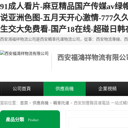
91成人看片-麻豆精品国产传媒av绿
说亚洲色图-五月天开心激情-777久久
生交大免费看-国产18在线-超碰日韩
西安福鴻祥物流有限公
公司首頁
供應商機
企業視頻
當前位置：
首頁
>
供應商機
>
轎車托運
> 西安到豐縣貨運電話 一站式轎
產品分類
Product