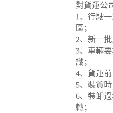
對貨運公
1、行駛
區；
2、新一
3、車輛
識；
4、貨運
5、裝貨
6、裝卸
轉；