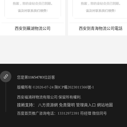
西安到蕪湖物流公司
西安到青海物流公司電話
您是第
11654783
位訪客
版權所有 ©2026-07-24
陜ICP備2023011566號-1
西安福鴻祥物流有限公司
保留所有權利.
技術支持：
八方資源網
免責聲明
管理員入口
網站地圖
西安到商丘物流公司電話
西安到韶關貨運電話
百度首页推广咨询电话：13312972391 符经理 微信同号