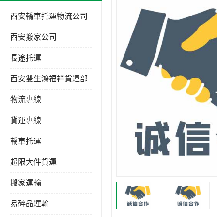
西安轎車托運物流公司
西安搬家公司
長途托運
西安雙生鴻福祥貨運部
物流專線
貨運專線
轎車托運
超限大件貨運
搬家運輸
易碎品運輸