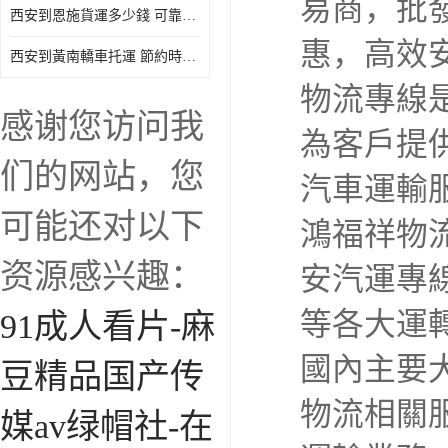
易商，批
西安到恩施貨運多少錢 可靠性高 靈活性高 持續性長
惠，高效
西安到黃南轎車托運 節約時間 隨時查詢車輛時實位置
物流專線
感谢您访问我
為客戶提
们的网站，您
汽車運輸
可能还对以下
鴻福祥物
资源感兴趣：
安汽運專
等各大運
91成人看片-麻
國內主要
豆精品国产传
物流相關
媒av绿帽社-在