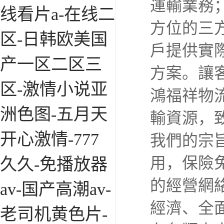
運輸業務
线看片a-在线二
方位的三
区-日韩欧美国
戶提供實
产一区二区三
方案。讓
区-激情小说亚
鴻福祥物
洲色图-五月天
輸資源，
开心激情-777
我們的宗
用，保險
久久-免播放器
的經營網
av-国产高潮av-
經濟、全
老司机黄色片-