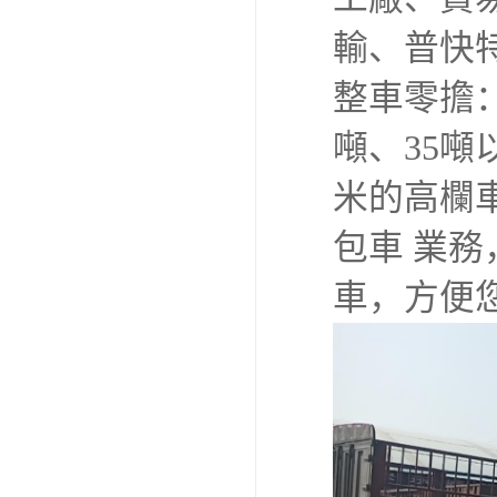
輸、普快
整車零擔：
噸、35噸以
米的高欄
包車 業
車，方便