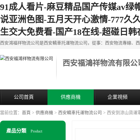
91成人看片-麻豆精品国产传媒av绿
说亚洲色图-五月天开心激情-777久久
生交大免费看-国产18在线-超碰日韩
西安福鴻祥物流有限公
公司首頁
供應商機
企業視頻
當前位置：
首頁
>
供應商機
>
西安轎車托運物流公司
> 西安到涼山貨運
產品分類
Product