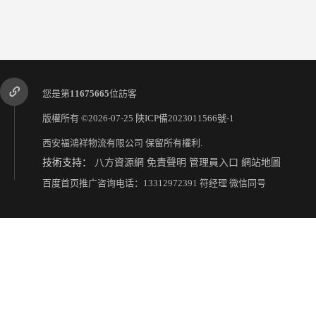
您是第
11675665
位訪客
版權所有 ©2026-07-25
陜ICP備2023011566號-1
西安福鴻祥物流有限公司
保留所有權利.
技術支持：
八方資源網
免責聲明
管理員入口
網站地圖
西安到商丘物流公司電話
西安到韶關貨運電話
百度首页推广咨询电话：13312972391 符经理 微信同号