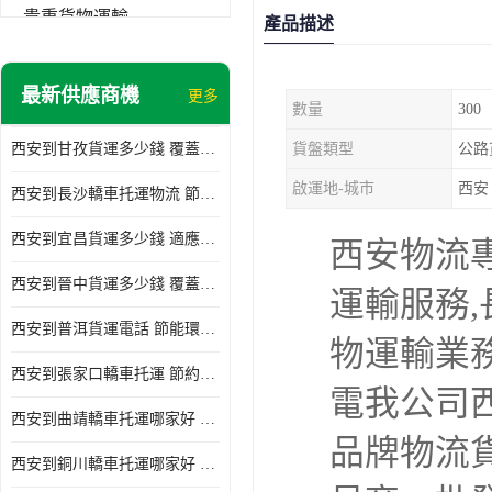
貴重貨物運輸
產品描述
普通貨物
最新供應商機
更多
數量
300
機械設備運輸
西安到甘孜貨運多少錢 覆蓋面廣 降低運輸成本
貨盤類型
公路
危險品運輸
啟運地-城市
西安
西安到長沙轎車托運物流 節約時間 為客戶節省大量時間和能源
西安到宜昌貨運多少錢 適應能力強 降低運輸成本
西安物流
西安到晉中貨運多少錢 覆蓋面廣 一站式運輸
運輸服務
西安到普洱貨運電話 節能環保 靈活性高 持續性長
物運輸業務
西安到張家口轎車托運 節約時間 隨時查詢車輛時實位置
電我公司
西安到曲靖轎車托運哪家好 方便快捷 用戶享受上門提送車輛
品牌物流
西安到銅川轎車托運哪家好 節約時間精力 在途運輸一對一客服