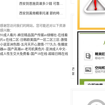
西安到恩施貨運多少錢 可靠性高 靈活性高 持續性長
西安到黃南轎車托運 節約時間 隨時查詢車輛時實位置
感谢您访问我们的网站，您可能还对以下资源
感兴趣：
91成人看片-麻豆精品国产传媒av绿帽社-在线看
片a-在线二区-日韩欧美国产一区二区三区-激情
小说亚洲色图-五月天开心激情-777久久-免播放
器av-国产高潮av-老司机黄色片-亚洲成人中文-
成人性生交大免费看-国产18在线-超碰日韩在线
西安到咸寧貨運電話 
節能環保