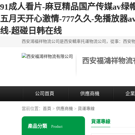
91成人看片-麻豆精品国产传媒av绿
五月天开心激情-777久久-免播放器a
线-超碰日韩在线
西安福鴻祥物流
公司首頁
供應商機
企業
當前位置：
首頁
>
供應商機
>
貨運專線
貨運專線
產品分類
Product