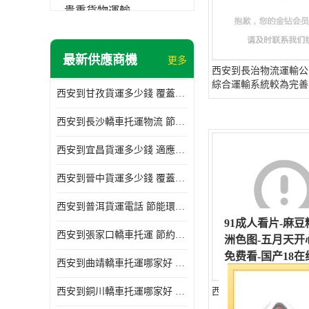
貴重貨物運輸
普通貨物
最新供應商機
更多
機械設備運輸
西安到長治物流運輸公
綜合運輸系統較為完善
西安到甘孜貨運多少錢 覆蓋面廣 降低運輸成本
危險品運輸
西安到長沙轎車托運物流 節約時間 為客戶節省大量時間和能源
西安到宜昌貨運多少錢 適應能力強 降低運輸成本
西安到晉中貨運多少錢 覆蓋面廣 一站式運輸
西安到普洱貨運電話 節能環保 靈活性高 持續性長
西安到張家口轎車托運 節約時間 隨時查詢車輛時實位置
西安到曲靖轎車托運哪家好 方便快捷 用戶享受上門提送車輛
西安到銅川轎車托運哪家好 節約時間精力 在途運輸一對一客服
西安到果洛貨運電話 