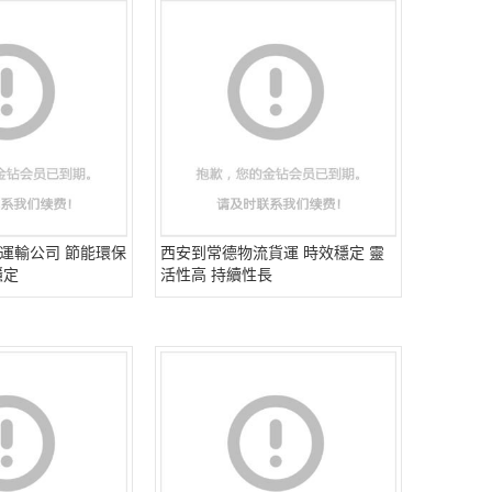
運輸公司 節能環保
西安到常德物流貨運 時效穩定 靈
穩定
活性高 持續性長