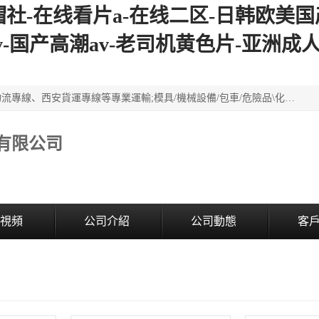
帽社-在线看片a-在线二区-日韩欧美
v-国产高潮av-老司机黄色片-亚洲成
西安鴻福祥物流公司是西安轎車托運物流公司，從事：西安物流專線、西安貨運專線等專業運輸;模具/機械設備/包車/危險品\化工涂料/油漆機油\普通貨物\食品\家具\貴重貨物運輸/易碎品運輸/工藝品\行李\搬家運輸等超限大件貨物專業運輸服務為一體。
有限公司
視頻
公司介紹
公司動態
客