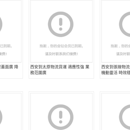
蓋面廣 降
西安到太原物流貨運 適應性強 業
西安到張掖物流
務范圍廣
機動靈活 時效